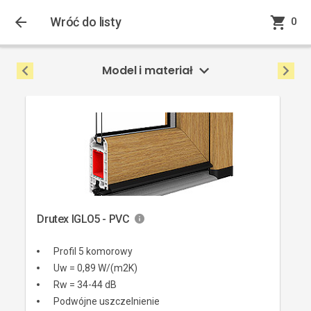
0
Wróć do listy
0
Model i materiał
Drutex IGLO5 - PVC
Profil 5 komorowy
Uw = 0,89 W/(m2K)
Rw = 34-44 dB
Podwójne uszczelnienie