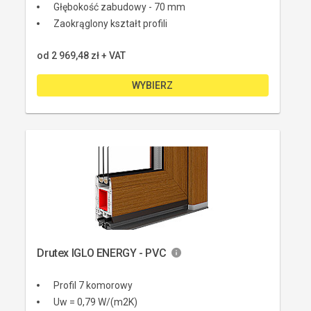
Głębokość zabudowy - 70 mm
Zaokrąglony kształt profili
od 
2 969,48 zł
 + VAT
WYBIERZ
Drutex IGLO ENERGY - PVC
Profil 7 komorowy
Uw = 0,79 W/(m2K)