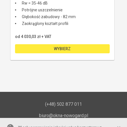
Rw = 35-46 dB
Potrójne uszczelnienie
Głębokość zabudowy - 82 mm
Zaokrąglony kształt profili
od 
4 030,03 zł
 + VAT
WYBIERZ
(+48) 502 877 011