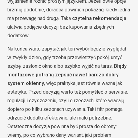
wyjaśnienie różnic prostym językiem. Jeżeli dwie opcje
brzmią podobnie, doradca powinien pokazać, kiedy jedna
ma przewagę nad drugą. Taka
czytelna rekomendacja
ułatwia podjęcie decyzji bez kupowania zbędnych
dodatków.
Na końcu warto zapytać, jak ten wybór będzie wyglądał
w zwykły dzień, gdy trzeba przewietrzyć pokój, umyć
szybę, zasłonić okno albo szybko wyjść na taras.
Błędy
montażowe potrafią zepsuć nawet bardzo dobry
system okienny
, więc praktyka jest równie ważna jak
estetyka. Przed decyzją warto też pomyśleć o serwisie,
regulacji i czyszczeniu, czyli o rzeczach, które wracają
dopiero po kilku sezonach używania. Taki filtr pomaga
odrzucić dodatki efektowne, ale mało potrzebne.
Ostateczna decyzja powinna być prosta do obrony:
wiemy, po co wybrano dany wariant, jaki problem