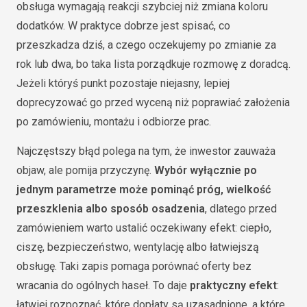
obsługa wymagają reakcji szybciej niż zmiana koloru
dodatków. W praktyce dobrze jest spisać, co
przeszkadza dziś, a czego oczekujemy po zmianie za
rok lub dwa, bo taka lista porządkuje rozmowę z doradcą.
Jeżeli któryś punkt pozostaje niejasny, lepiej
doprecyzować go przed wyceną niż poprawiać założenia
po zamówieniu, montażu i odbiorze prac.
Najczęstszy błąd polega na tym, że inwestor zauważa
objaw, ale pomija przyczynę.
Wybór wyłącznie po
jednym parametrze może pominąć próg, wielkość
przeszklenia albo sposób osadzenia
, dlatego przed
zamówieniem warto ustalić oczekiwany efekt: ciepło,
ciszę, bezpieczeństwo, wentylację albo łatwiejszą
obsługę. Taki zapis pomaga porównać oferty bez
wracania do ogólnych haseł. To daje
praktyczny efekt
:
łatwiej rozpoznać, które dopłaty są uzasadnione, a które