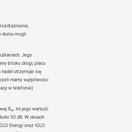
rozdrażnienie,
m domu mogli
szkaniach. Jego
my blisko drogi, placu
 nadal utrzymuje się
eżeli mamy wątpliwości
cji w telefonie)
wej R
. Im jego wartość
w
około 30 dB. W oknach
IGLO Energy oraz IGLO