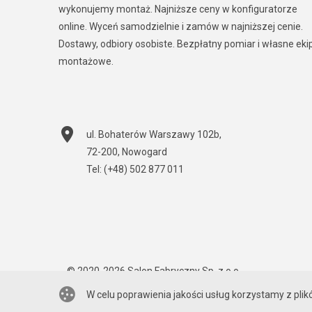
wykonujemy montaż. Najniższe ceny w konfiguratorze
online. Wyceń samodzielnie i zamów w najniższej cenie.
Dostawy, odbiory osobiste. Bezpłatny pomiar i własne eki
montażowe.
ul. Bohaterów Warszawy 102b
,
72-200
,
Nowogard
Tel:
(+48) 502 877 011
© 2020-2026
Salon Fabryczny Sp. z o.o.
W celu poprawienia jakości usług korzystamy z plik