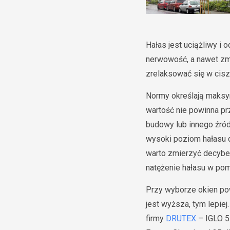
Hałas jest uciążliwy i
nerwowość, a nawet zm
zrelaksować się w cisz
Normy określają maksy
wartość nie powinna pr
budowy lub innego źród
wysoki poziom hałasu 
warto zmierzyć decybel
natężenie hałasu w po
Przy wyborze okien po
jest wyższa, tym lepie
firmy
DRUTEX
– IGLO 5