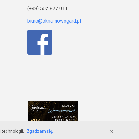
(+48) 502 877 011
j technologii.
Zgadzam się.