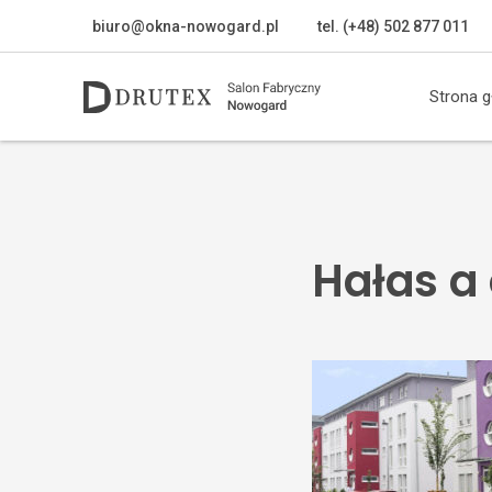
biuro@okna-nowogard.pl
tel. (+48) 502 877 011
Strona 
Hałas a