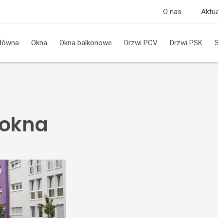
O nas
Aktua
główna
Okna
Okna balkonowe
Drzwi PCV
Drzwi PSK
 okna