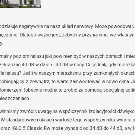
 oddziałuje negatywnie na nasz układ nerwowy. Może powodować 
ęczenie. Dlatego ważne jest, żebyśmy przynajmniej we własny
y.
malny poziom hałasu jaki powinien być w naszych domach i mie
zekraczać 40 dB w dzień i 30 dB w nocy. Co jednak, gdy mieszka
ła hałasu? Jeśli w naszym mieszkaniu, przy zamkniętych oknach
dobiegający z zewnątrz, to warto zainwestować w nowe okna. J
omierzem (obecnie można to zrobić za pomocą specjalnej aplika
mieszczeniach.
winniśmy zwrócić uwagę na współczynnik izolacyjności dźwięko
j. W standardowych oknach wartość tego współczynnika wynosi 
 oraz IGLO 5 Classic Rw może wynosić od 34 dB do 44 dB, a w 