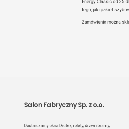
Energy Classic od 35 
tego, jaki pakiet szyb
Zamówienia można skł
Salon Fabryczny Sp. z o.o.
Dostarczamy okna Drutex, rolety, drzwi i bramy,