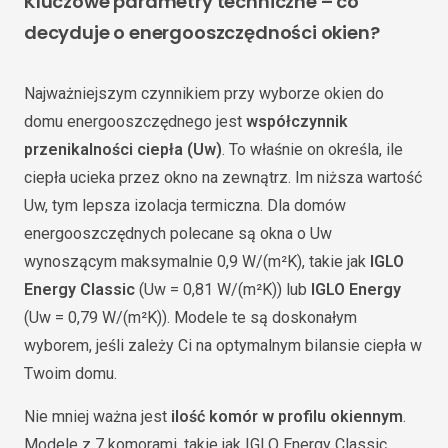
Kluczowe parametry techniczne – co
decyduje o energooszczędności okien?
Najważniejszym czynnikiem przy wyborze okien do
domu energooszczędnego jest
współczynnik
przenikalności ciepła (Uw)
. To właśnie on określa, ile
ciepła ucieka przez okno na zewnątrz. Im niższa wartość
Uw, tym lepsza izolacja termiczna. Dla domów
energooszczędnych polecane są okna o Uw
wynoszącym maksymalnie 0,9 W/(m²K), takie jak
IGLO
Energy Classic
(Uw = 0,81 W/(m²K)) lub
IGLO Energy
(Uw = 0,79 W/(m²K)). Modele te są doskonałym
wyborem, jeśli zależy Ci na optymalnym bilansie ciepła w
Twoim domu.
Nie mniej ważna jest
ilość komór w profilu okiennym
.
Modele z 7 komorami, takie jak IGLO Energy Classic,