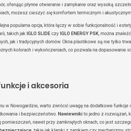
ór, oferując płynne otwieranie i zamykanie oraz wysoką szczeln
niach, możesz cieszyć się komfortem termicznym i akustycznym
lejna popularna opcja, która łączy w sobie funkcjonalność i estet
i, takich jak
IGLO SLIDE
czy
IGLO ENERGY PSK
, można znaleźć
h, jak i tradycyjnych domów. Okna plastikowe są nie tylko trwał
óżnych kolorach i wykończeniach, co pozwala na dopasowanie ic
unkcje i akcesoria
mu w Nowogardzie, warto zwrócić uwagę na dodatkowe funkcje i
tkowania i bezpieczeństwo.
Nawiewniki
to jedno z rozwiązań, 
ę pomieszczeń, nawet przy zamkniętych oknach, co jest szczeg
bezpieczające
, takie jak klamki z zamkiem czy mechanizmy st