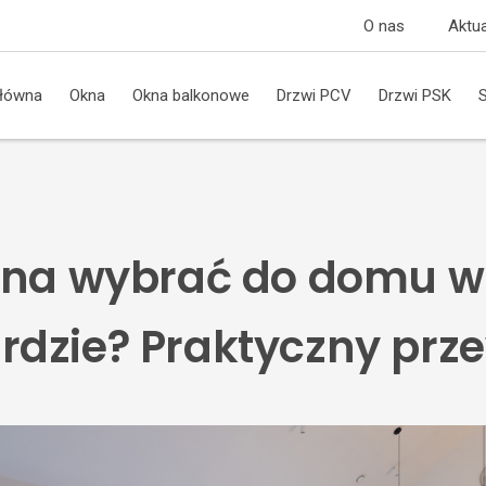
O nas
Aktua
główna
Okna
Okna balkonowe
Drzwi PCV
Drzwi PSK
kna wybrać do domu w
dzie? Praktyczny prz