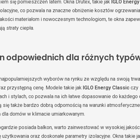
em się pomieszczeń latem. Okna Drutex, takie jak
IGLO Energy
olacyjne, co pozwala na znaczne obniżenie kosztów ogrzewania
 jakości materiałom i nowoczesnym technologiom, te okna zapew
ą straty ciepła.
en odpowiednich dla różnych typ
najpopularniejszych wyborów na rynku ze względu na swoją trwa
raz przystępną cenę. Modele takie jak
IGLO Energy Classic
czy
ach i stylach, co pozwala na ich łatwe dopasowanie do każdeg
ą się także bardzo dobrą odpornością na warunki atmosferyczne,
 dla domów w klimacie umiarkowanym.
gardzie posiada balkon, warto zainwestować w wysokiej jakośc
użytkowania oraz doskonałe parametry izolacyjne. Okna takie j