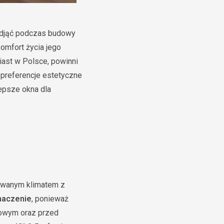
podjąć podczas budowy
komfort życia jego
ast w Polsce, powinni
 preferencje estetyczne
epsze okna dla
owanym klimatem z
naczenie
, ponieważ
mowym oraz przed