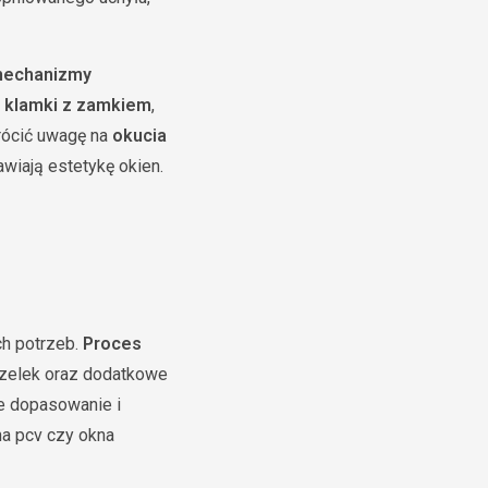
echanizmy
z
klamki z zamkiem
,
rócić uwagę na
okucia
awiają estetykę okien.
ch potrzeb.
Proces
zczelek oraz dodatkowe
ne dopasowanie i
na pcv czy okna