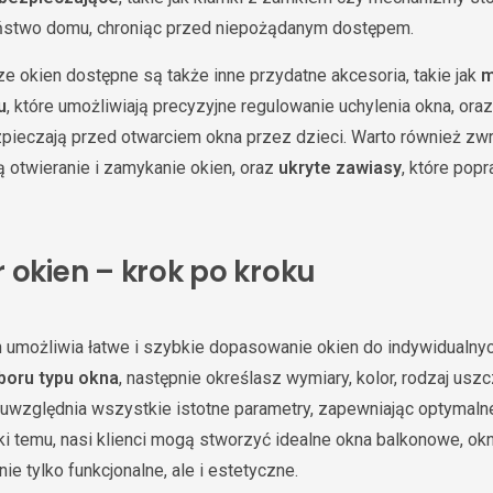
ństwo domu, chroniąc przed niepożądanym dostępem.
e okien dostępne są także inne przydatne akcesoria, takie jak
m
u
, które umożliwiają precyzyjne regulowanie uchylenia okna, ora
pieczają przed otwarciem okna przez dzieci. Warto również zw
ją otwieranie i zamykanie okien, oraz
ukryte zawiasy
, które popr
 okien – krok po kroku
n umożliwia łatwe i szybkie dopasowanie okien do indywidualny
boru typu okna
, następnie określasz wymiary, kolor, rodzaj us
r uwzględnia wszystkie istotne parametry, zapewniając optymal
ki temu, nasi klienci mogą stworzyć idealne okna balkonowe, ok
ie tylko funkcjonalne, ale i estetyczne.