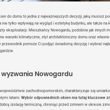
ien do domu to jedna z najważniejszych decyzji, jaką musisz 
 nie tylko wpływają na wygląd i estetykę budynku, ale także na 
ty eksploatacji. Mieszkańcy Nowogardu, podobnie jak innych mi
ne warunki klimatyczne, styl architektoniczny domu oraz własne
zy przewodnik pomoże Ci podjąć świadomą decyzję i wybrać najl
ardzie.
e wyzwania Nowogardu
województwie zachodniopomorskim, charakteryzuje się umiark
płymi latami.
Wybór odpowiednich okien ma tutaj kluczowe z
obrą izolację termiczną, chroniąc przed zimnem w okresie zi