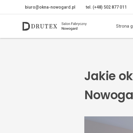
biuro@okna-nowogard.pl
tel. (+48) 502 877 011
Strona 
Jakie o
Nowogar