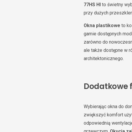
77HS HI
to świetny wyb
przy dużych przeszkle
Okna plastikowe
to ko
gamie dostępnych model
zarówno do nowoczesnyc
ale także dostępne w r
architektonicznego.
Dodatkowe f
Wybierając okna do do
zwiększyć komfort uży
odpowiednią wentylacj
grzewczym.
Okucia za