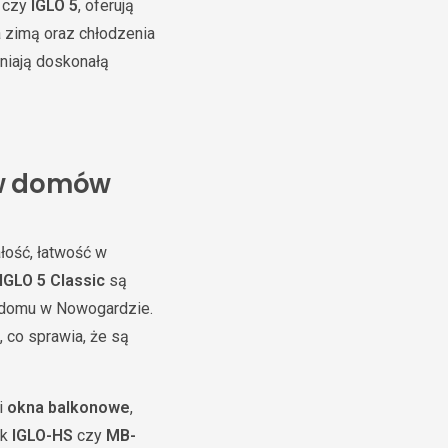
czy
IGLO 5
, oferują
 zimą oraz chłodzenia
niają doskonałą
ów domów
łość, łatwość w
IGLO 5 Classic
są
o domu w Nowogardzie.
 co sprawia, że są
i
okna balkonowe
,
ak
IGLO-HS
czy
MB-