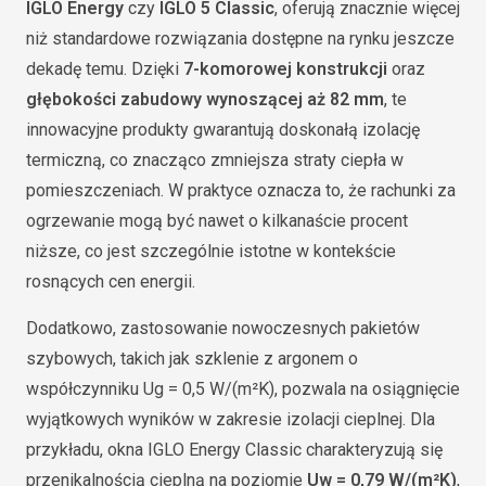
IGLO Energy
czy
IGLO 5 Classic
, oferują znacznie więcej
niż standardowe rozwiązania dostępne na rynku jeszcze
dekadę temu. Dzięki
7-komorowej konstrukcji
oraz
głębokości zabudowy wynoszącej aż 82 mm
, te
innowacyjne produkty gwarantują doskonałą izolację
termiczną, co znacząco zmniejsza straty ciepła w
pomieszczeniach. W praktyce oznacza to, że rachunki za
ogrzewanie mogą być nawet o kilkanaście procent
niższe, co jest szczególnie istotne w kontekście
rosnących cen energii.
Dodatkowo, zastosowanie nowoczesnych pakietów
szybowych, takich jak szklenie z argonem o
współczynniku Ug = 0,5 W/(m²K), pozwala na osiągnięcie
wyjątkowych wyników w zakresie izolacji cieplnej. Dla
przykładu, okna IGLO Energy Classic charakteryzują się
przenikalnością cieplną na poziomie
Uw = 0,79 W/(m²K)
,