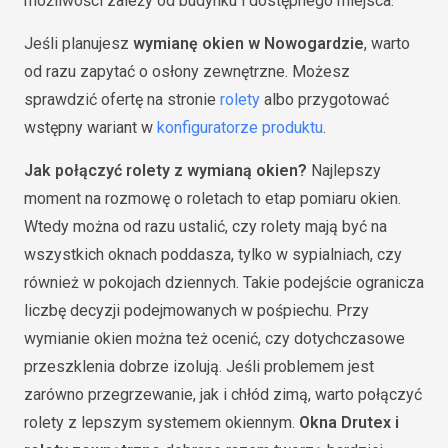
możliwości zależy od budynku i dostępnego miejsca.
Jeśli planujesz
wymianę okien w Nowogardzie
, warto
od razu zapytać o osłony zewnętrzne. Możesz
sprawdzić ofertę na stronie
rolety
albo przygotować
wstępny wariant w
konfiguratorze produktu
.
Jak połączyć rolety z wymianą okien?
Najlepszy
moment na rozmowę o roletach to etap pomiaru okien.
Wtedy można od razu ustalić, czy rolety mają być na
wszystkich oknach poddasza, tylko w sypialniach, czy
również w pokojach dziennych. Takie podejście ogranicza
liczbę decyzji podejmowanych w pośpiechu. Przy
wymianie okien można też ocenić, czy dotychczasowe
przeszklenia dobrze izolują. Jeśli problemem jest
zarówno przegrzewanie, jak i chłód zimą, warto połączyć
rolety z lepszym systemem okiennym.
Okna Drutex i