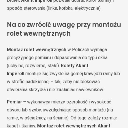
Drutex
Akant Imperoll
pozwala dobrać kolor tkaniny i
sposób sterowania (linka, korbka, elektrycznie).
Na co zwrócić uwagę przy montażu
rolet wewnętrznych
Montaż rolet wewnętrznych
w Policach wymaga
precyzyjnego pomiaru i dopasowania do typu okna
(uchylne, rozwierne, stałe).
Rolety Akant
Imperoll
montuje się zwykle na górnej krawędzi ramy lub
w strefie nadokiennej – tak, żeby nie blokować
otwierania skrzydła i nie zasłaniać nawiewników.
Pomiar
– wykonawca mierzy szerokość i wysokość
otworu lub szyby, uwzględniając sposób montażu (na
ramie, w ościeżnicy, na ścianie). Od tego zależy rozmiar
kaset i tkaniny.
Montaż rolet wewnętrznych Akant