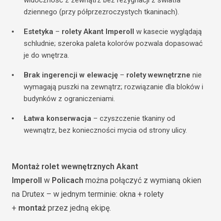
widoczność z zewnątrz bez rezygnacji z światła
dziennego (przy półprzezroczystych tkaninach).
Estetyka
–
rolety Akant Imperoll
w kasecie wyglądają
schludnie; szeroka paleta kolorów pozwala dopasować
je do wnętrza.
Brak ingerencji w elewację
–
rolety wewnętrzne
nie
wymagają puszki na zewnątrz; rozwiązanie dla bloków i
budynków z ograniczeniami.
Łatwa konserwacja
– czyszczenie tkaniny od
wewnątrz, bez konieczności mycia od strony ulicy.
Montaż rolet wewnętrznych Akant
Imperoll
w
Policach
można połączyć z wymianą okien
na Drutex – w jednym terminie: okna + rolety
+
montaż
przez jedną ekipę.