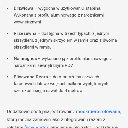
Drzwiowa
–
wygodna w użytkowaniu, stabilna.
Wykonana z profilu aluminiowego z narożnikami
wewnętrznymi.
Przesuwna
– dostępna w trzech typach: z jednym
skrzydłem, z jednym skrzydłem w ramie oraz z dwoma
skrzydłami w ramie.
Na magnes
– wykonano ją z profilu aluminiowego z
narożnikami zewnętrznymi PCV
Plisowana Deora
– do montażu na drzwiach
tarasowych lub we wnękach balkonowych, których
szerokość sięga nawet do 4 metrów.
Dodatkowo dostępna jest również
moskitiera rolowana
,
którą można zamówić jako zintegrowaną razem z
roletami
firmy Portos
. Posiada wiele zalet. Jest łatwa w