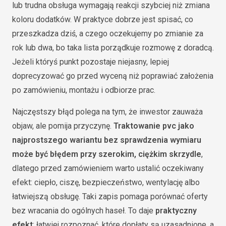
lub trudna obsługa wymagają reakcji szybciej niż zmiana
koloru dodatków. W praktyce dobrze jest spisać, co
przeszkadza dziś, a czego oczekujemy po zmianie za
rok lub dwa, bo taka lista porządkuje rozmowę z doradcą.
Jeżeli któryś punkt pozostaje niejasny, lepiej
doprecyzować go przed wyceną niż poprawiać założenia
po zamówieniu, montażu i odbiorze prac.
Najczęstszy błąd polega na tym, że inwestor zauważa
objaw, ale pomija przyczynę.
Traktowanie pvc jako
najprostszego wariantu bez sprawdzenia wymiaru
może być błędem przy szerokim, ciężkim skrzydle
,
dlatego przed zamówieniem warto ustalić oczekiwany
efekt: ciepło, ciszę, bezpieczeństwo, wentylację albo
łatwiejszą obsługę. Taki zapis pomaga porównać oferty
bez wracania do ogólnych haseł. To daje
praktyczny
efekt
: łatwiej rozpoznać, które dopłaty są uzasadnione, a