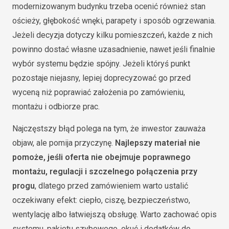
modernizowanym budynku trzeba ocenić również stan
ościeży, głębokość wnęki, parapety i sposób ogrzewania.
Jeżeli decyzja dotyczy kilku pomieszczeń, każde z nich
powinno dostać własne uzasadnienie, nawet jeśli finalnie
wybór systemu będzie spójny. Jeżeli któryś punkt
pozostaje niejasny, lepiej doprecyzować go przed
wyceną niż poprawiać założenia po zamówieniu,
montażu i odbiorze prac.
Najczęstszy błąd polega na tym, że inwestor zauważa
objaw, ale pomija przyczynę.
Najlepszy materiał nie
pomoże, jeśli oferta nie obejmuje poprawnego
montażu, regulacji i szczelnego połączenia przy
progu
, dlatego przed zamówieniem warto ustalić
oczekiwany efekt: ciepło, ciszę, bezpieczeństwo,
wentylację albo łatwiejszą obsługę. Warto zachować opis
systemu, pakietu szybowego, okuć i dodatków do