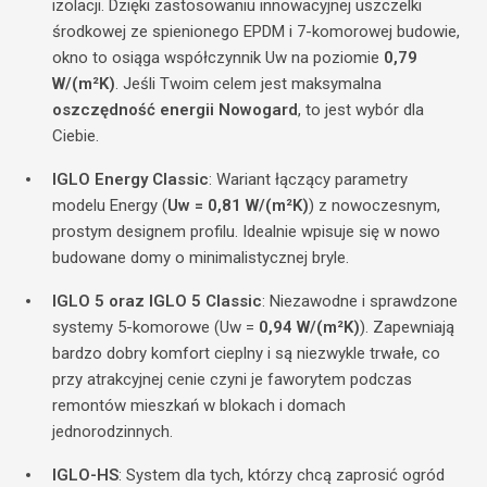
izolacji. Dzięki zastosowaniu innowacyjnej uszczelki
środkowej ze spienionego EPDM i 7-komorowej budowie,
okno to osiąga współczynnik Uw na poziomie
0,79
W/(m²K)
. Jeśli Twoim celem jest maksymalna
oszczędność energii Nowogard
, to jest wybór dla
Ciebie.
IGLO Energy Classic
: Wariant łączący parametry
modelu Energy (
Uw = 0,81 W/(m²K)
) z nowoczesnym,
prostym designem profilu. Idealnie wpisuje się w nowo
budowane domy o minimalistycznej bryle.
IGLO 5 oraz IGLO 5 Classic
: Niezawodne i sprawdzone
systemy 5-komorowe (Uw =
0,94 W/(m²K)
). Zapewniają
bardzo dobry komfort cieplny i są niezwykle trwałe, co
przy atrakcyjnej cenie czyni je faworytem podczas
remontów mieszkań w blokach i domach
jednorodzinnych.
IGLO-HS
: System dla tych, którzy chcą zaprosić ogród