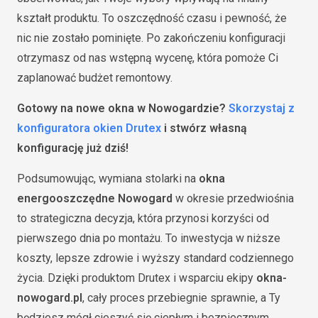
kształt produktu. To oszczędność czasu i pewność, że
nic nie zostało pominięte. Po zakończeniu konfiguracji
otrzymasz od nas wstępną wycenę, która pomoże Ci
zaplanować budżet remontowy.
Gotowy na nowe okna w Nowogardzie?
Skorzystaj z
konfiguratora okien Drutex
i stwórz własną
konfigurację już dziś!
Podsumowując, wymiana stolarki na
okna
energooszczędne Nowogard
w okresie przedwiośnia
to strategiczna decyzja, która przynosi korzyści od
pierwszego dnia po montażu. To inwestycja w niższe
koszty, lepsze zdrowie i wyższy standard codziennego
życia. Dzięki produktom Drutex i wsparciu ekipy
okna-
nowogard.pl
, cały proces przebiegnie sprawnie, a Ty
będziesz mógł cieszyć się ciepłym i bezpiecznym