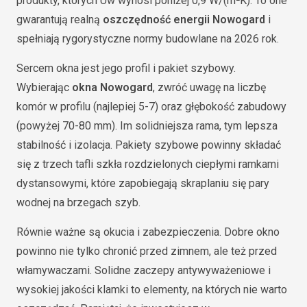
produkty, których Uw wynosi poniżej 0,9 W/(m²K). To one
gwarantują realną
oszczędność energii Nowogard
i
spełniają rygorystyczne normy budowlane na 2026 rok.
Sercem okna jest jego profil i pakiet szybowy.
Wybierając
okna Nowogard
, zwróć uwagę na liczbę
komór w profilu (najlepiej 5-7) oraz głębokość zabudowy
(powyżej 70-80 mm). Im solidniejsza rama, tym lepsza
stabilność i izolacja. Pakiety szybowe powinny składać
się z trzech tafli szkła rozdzielonych ciepłymi ramkami
dystansowymi, które zapobiegają skraplaniu się pary
wodnej na brzegach szyb.
Równie ważne są okucia i zabezpieczenia. Dobre okno
powinno nie tylko chronić przed zimnem, ale też przed
włamywaczami. Solidne zaczepy antywyważeniowe i
wysokiej jakości klamki to elementy, na których nie warto