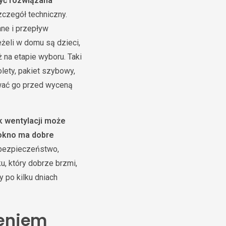
być rozwiązana
zczegół techniczny.
ane i przepływ
eżeli w domu są dzieci,
 na etapie wyboru. Taki
lety, pakiet szybowy,
ować go przed wyceną
k wentylacji może
 okno ma dobre
, bezpieczeństwo,
u, który dobrze brzmi,
 po kilku dniach
ieniem