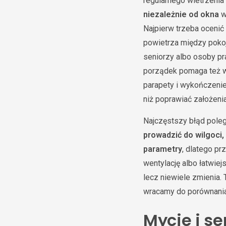
regularnego wietrzenia
niezależnie od okna
w
Najpierw trzeba ocenić
powietrza między pokoj
seniorzy albo osoby pr
porządek pomaga też wy
parapety i wykończenie
niż poprawiać założeni
Najczęstszy błąd poleg
prowadzić do wilgoci
parametry
, dlatego pr
wentylację albo łatwiej
lecz niewiele zmienia. 
wracamy do porównania
Mycie i s