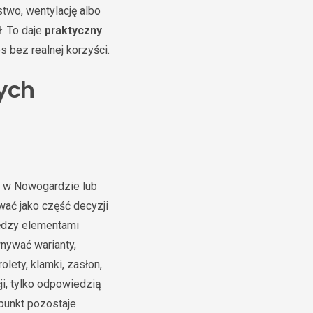
two, wentylację albo
. To daje
praktyczny
s bez realnej korzyści.
ych
u w Nowogardzie lub
wać jako część decyzji
iędzy elementami
wnywać warianty,
lety, klamki, zasłon,
ji, tylko odpowiedzią
punkt pozostaje