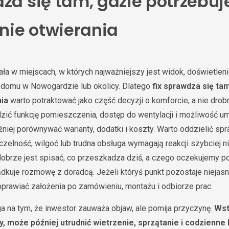
za się tam, gdzie potrzebuj
 nie otwierania
iała w miejscach, w których najważniejszy jest widok, doświetleni
 domu w Nowogardzie lub okolicy. Dlatego
fix sprawdza się ta
nia
warto potraktować jako część decyzji o komforcie, a nie drob
zić funkcję pomieszczenia, dostęp do wentylacji i możliwość u
niej porównywać warianty, dodatki i koszty. Warto oddzielić spr
czelność, wilgoć lub trudna obsługa wymagają reakcji szybciej n
obrze jest spisać, co przeszkadza dziś, a czego oczekujemy po
ządkuje rozmowę z doradcą. Jeżeli któryś punkt pozostaje niejas
prawiać założenia po zamówieniu, montażu i odbiorze prac.
a na tym, że inwestor zauważa objaw, ale pomija przyczynę.
Wst
zy, może później utrudnić wietrzenie, sprzątanie i codzienne