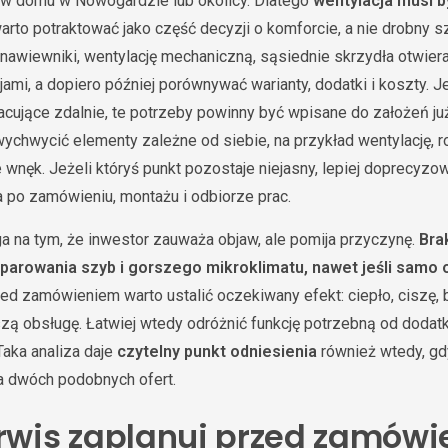
 w domu w Nowogardzie lub okolicy. Dlatego
wentylacja musi 
arto potraktować jako część decyzji o komforcie, a nie drobny s
 nawiewniki, wentylację mechaniczną, sąsiednie skrzydła otwier
ami, a dopiero później porównywać warianty, dodatki i koszty. J
acujące zdalnie, te potrzeby powinny być wpisane do założeń już
chwycić elementy zależne od siebie, na przykład wentylację, ro
 wnęk. Jeżeli któryś punkt pozostaje niejasny, lepiej doprecyz
a po zamówieniu, montażu i odbiorze prac.
a na tym, że inwestor zauważa objaw, ale pomija przyczynę.
Bra
, parowania szyb i gorszego mikroklimatu, nawet jeśli samo
zed zamówieniem warto ustalić oczekiwany efekt: ciepło, ciszę
szą obsługę. Łatwiej wtedy odróżnić funkcję potrzebną od dodatk
Taka analiza daje
czytelny punkt odniesienia
również wtedy, gdy
 dwóch podobnych ofert.
erwis zaplanuj przed zamów