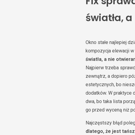
Fix sprawd
światła, a
Okno stałe najlepiej dz
kompozycja elewacji w
światła, a nie otwiera
Najpierw trzeba sprawd
zewnątrz, a dopiero póź
estetycznych, bo niesz
dodatków. W praktyce d
dwa, bo taka lista por
go przed wyceną niż po
Najczęstszy błąd poleg
dlatego, że jest tańs