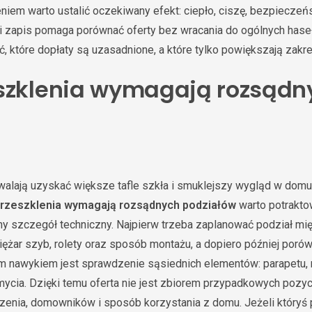
iem warto ustalić oczekiwany efekt: ciepło, ciszę, bezpieczeńs
ki zapis pomaga porównać oferty bez wracania do ogólnych haseł
ać, które dopłaty są uzasadnione, a które tylko powiększają zakre
szklenia wymagają rozsądn
w
walają uzyskać większe tafle szkła i smuklejszy wygląd w dom
przeszklenia wymagają rozsądnych podziałów
warto potrakto
bny szczegół techniczny. Najpierw trzeba zaplanować podział m
ciężar szyb, rolety oraz sposób montażu, a dopiero później poró
ym nawykiem jest sprawdzenie sąsiednich elementów: parapetu, ro
 mycia. Dzięki temu oferta nie jest zbiorem przypadkowych pozyc
enia, domowników i sposób korzystania z domu. Jeżeli któryś 