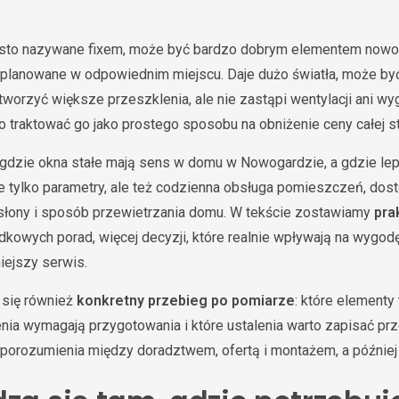
ęsto nazywane fixem, może być bardzo dobrym elementem now
zaplanowane w odpowiednim miejscu. Daje dużo światła, może by
tworzyć większe przeszklenia, ale nie zastąpi wentylacji ani 
o traktować go jako prostego sposobu na obniżenie ceny całej st
 gdzie okna stałe mają sens w domu w Nowogardzie, a gdzie lep
e tylko parametry, ale też codzienna obsługa pomieszczeń, dos
zasłony i sposób przewietrzania domu. W tekście zostawiamy
pra
adkowych porad, więcej decyzji, które realnie wpływają na wygod
iejszy serwis.
y się również
konkretny przebieg po pomiarze
: które elementy
enia wymagają przygotowania i które ustalenia warto zapisać p
porozumienia między doradztwem, ofertą i montażem, a później u