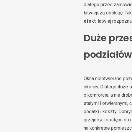
dlatego przed zamówien
łatwiejszą obsługę. Ta
efekt
: łatwiej rozpozn
Duże prze
podziałó
Okna nieotwierane poz
okolicy. Dlatego
duże 
o komforcie, a nie dro
stałymi i otwieranymi, 
dodatki i koszty. Dobr
grzejnika i dostępu do
na konkretne pomieszcz