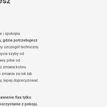
esz
e i spokojna
m, gdzie potrzebujesz
ny szczegół techniczny.
mycia szyby od
awy pilne od
iż zmiana koloru
 zmianie za rok lub
ny, lepiej doprecyzować
awienie fixa tylko
 korzystanie z pokoju
,