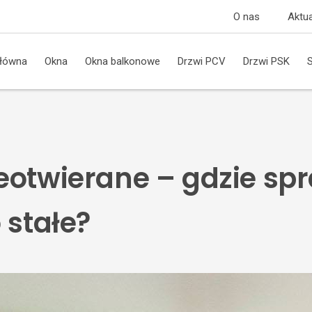
O nas
Aktua
główna
Okna
Okna balkonowe
Drzwi PCV
Drzwi PSK
eotwierane – gdzie sp
 stałe?