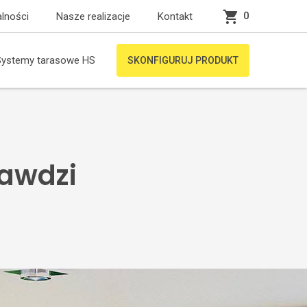
0
lności
Nasze realizacje
Kontakt
Systemy tarasowe HS
SKONFIGURUJ PRODUKT
rawdzi