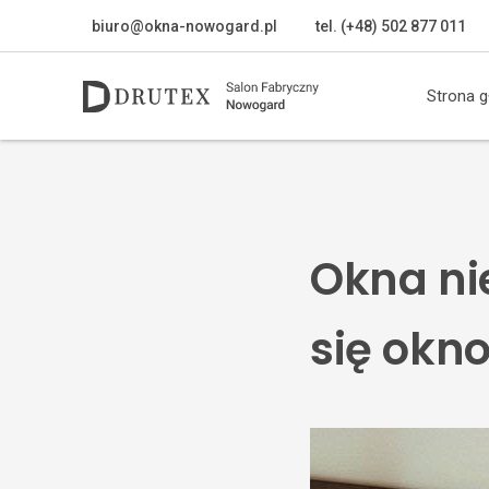
biuro@okna-nowogard.pl
tel. (+48) 502 877 011
Strona 
Okna ni
się okno