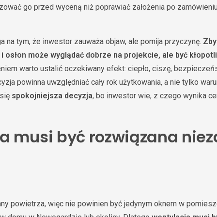
cyzować go przed wyceną niż poprawiać założenia po zamówieniu
a na tym, że inwestor zauważa objaw, ale pomija przyczynę.
Zby
i osłon może wyglądać dobrze na projekcie, ale być kłopot
iem warto ustalić oczekiwany efekt: ciepło, ciszę, bezpieczeńs
cyzja powinna uwzględniać cały rok użytkowania, a nie tylko war
 się
spokojniejsza decyzja
, bo inwestor wie, z czego wynika ce
a musi być rozwiązana niez
any powietrza, więc nie powinien być jedynym oknem w pomie