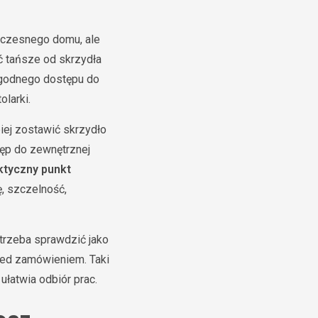
oczesnego domu, ale
ć tańsze od skrzydła
wygodnego dostępu do
olarki.
iej zostawić skrzydło
tęp do zewnętrznej
ktyczny punkt
ę, szczelność,
 trzeba sprawdzić jako
rzed zamówieniem. Taki
łatwia odbiór prac.