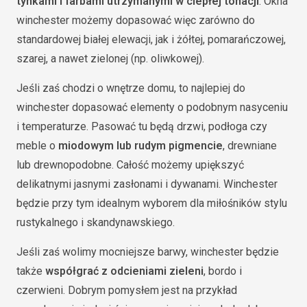
tynkami i farbami utrzymanymi w ciepłej tonacji
. Okna
winchester możemy dopasować więc zarówno do
standardowej białej elewacji, jak i żółtej, pomarańczowej,
szarej, a nawet zielonej (np. oliwkowej).
Jeśli zaś chodzi o wnętrze domu, to najlepiej do
winchester dopasować elementy o podobnym nasyceniu
i temperaturze. Pasować tu będą drzwi, podłoga czy
meble o
miodowym lub rudym pigmencie
, drewniane
lub drewnopodobne. Całość możemy upiększyć
delikatnymi jasnymi zasłonami i dywanami. Winchester
będzie przy tym idealnym wyborem dla miłośników stylu
rustykalnego i skandynawskiego.
Jeśli zaś wolimy mocniejsze barwy, winchester będzie
także
współgrać z odcieniami zieleni
, bordo i
czerwieni. Dobrym pomysłem jest na przykład