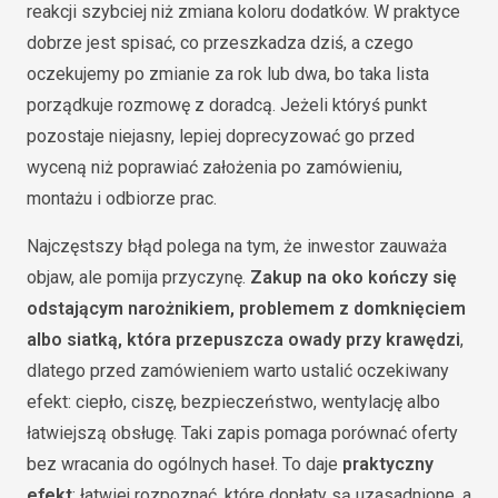
reakcji szybciej niż zmiana koloru dodatków. W praktyce
dobrze jest spisać, co przeszkadza dziś, a czego
oczekujemy po zmianie za rok lub dwa, bo taka lista
porządkuje rozmowę z doradcą. Jeżeli któryś punkt
pozostaje niejasny, lepiej doprecyzować go przed
wyceną niż poprawiać założenia po zamówieniu,
montażu i odbiorze prac.
Najczęstszy błąd polega na tym, że inwestor zauważa
objaw, ale pomija przyczynę.
Zakup na oko kończy się
odstającym narożnikiem, problemem z domknięciem
albo siatką, która przepuszcza owady przy krawędzi
,
dlatego przed zamówieniem warto ustalić oczekiwany
efekt: ciepło, ciszę, bezpieczeństwo, wentylację albo
łatwiejszą obsługę. Taki zapis pomaga porównać oferty
bez wracania do ogólnych haseł. To daje
praktyczny
efekt
: łatwiej rozpoznać, które dopłaty są uzasadnione, a