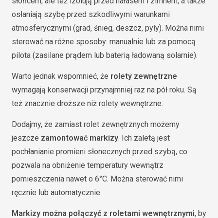
słońcem, ale też izolują przed hałasem i zimnem, a także
osłaniają szybę przed szkodliwymi warunkami
atmosferycznymi (grad, śnieg, deszcz, pyły). Można nimi
sterować na różne sposoby: manualnie lub za pomocą
pilota (zasilane prądem lub baterią ładowaną solarnie).
Warto jednak wspomnieć, że
rolety zewnętrzne
wymagają konserwacji przynajmniej raz na pół roku. Są
też znacznie droższe niż rolety wewnętrzne.
Dodajmy, że zamiast rolet zewnętrznych możemy
jeszcze
zamontować markizy
. Ich zaletą jest
pochłanianie promieni słonecznych przed szybą, co
pozwala na obniżenie temperatury wewnątrz
pomieszczenia nawet o 6°C. Można sterować nimi
ręcznie lub automatycznie.
Markizy można połączyć z roletami wewnętrznymi
, by