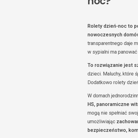
noc?
Rolety dzień-noc to p
nowoczesnych domó
transparentnego daje m
w sypialni ma panować 
To rozwiązanie jest 
dzieci. Maluchy, które 
Dodatkowo rolety dzień
W domach jednorodzinn
HS, panoramiczne wit
mogą nie spełniać swoj
umożliwiając
zachowan
bezpieczeństwo, komfo