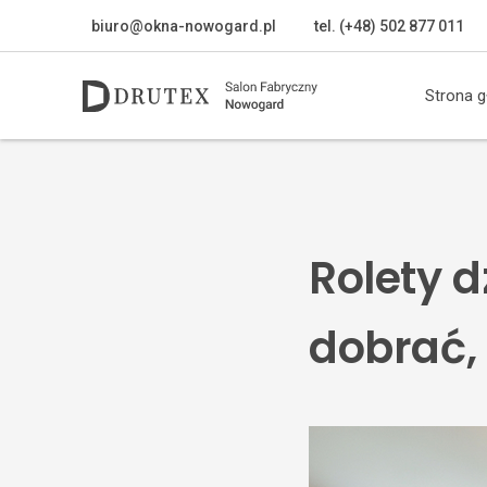
biuro@okna-nowogard.pl
tel. (+48) 502 877 011
Strona 
Rolety d
dobrać, 