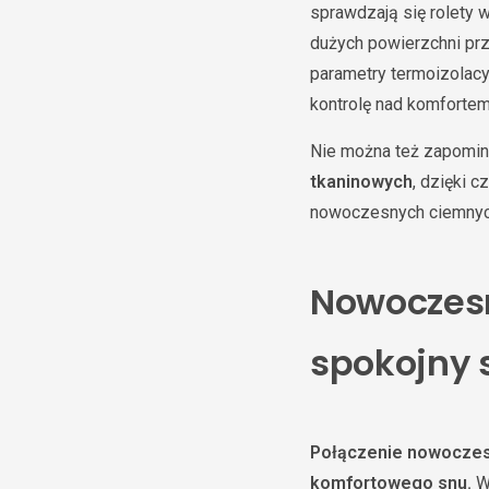
sprawdzają się rolety 
dużych powierzchni pr
parametry termoizolacy
kontrolę nad komfortem
Nie można też zapomin
tkaninowych
, dzięki 
nowoczesnych ciemnych
Nowoczesn
spokojny 
Połączenie nowoczesn
komfortowego snu.
W 