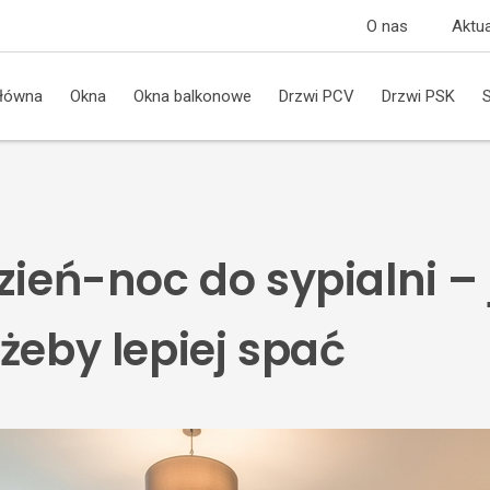
O nas
Aktua
główna
Okna
Okna balkonowe
Drzwi PCV
Drzwi PSK
zień-noc do sypialni –
żeby lepiej spać