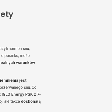
lety
czyli hormon snu,
a o poranku, może
idealnych warunków
iemnienia jest
ieprzerwanego snu. Co
k
IGLO Energy PSK z 7-
ój, ale także
doskonałą