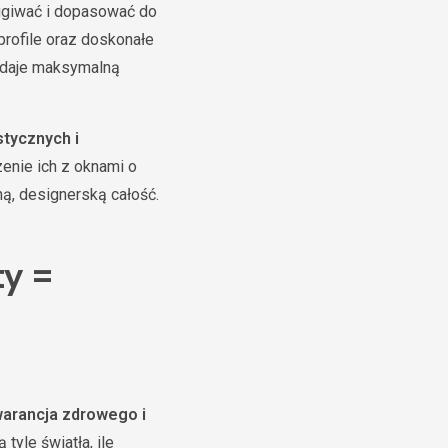
ługiwać i dopasować do
rofile oraz doskonałe
c daje maksymalną
stycznych i
zenie ich z oknami o
ą, designerską całość.
ty =
arancja zdrowego i
yle światła, ile