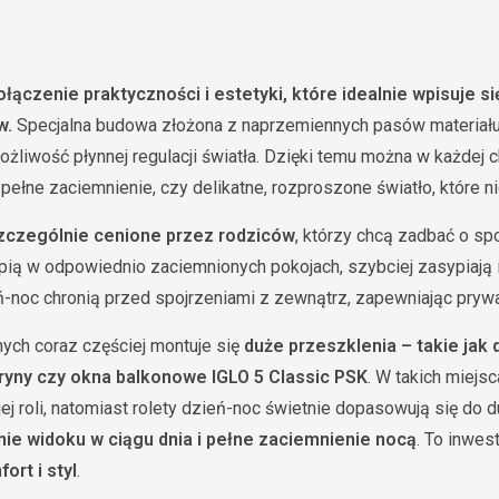
ołączenie praktyczności i estetyki, które idealnie wpisuje s
w.
Specjalna budowa złożona z naprzemiennych pasów materiału
ożliwość płynnej regulacji światła. Dzięki temu można w każdej 
pełne zaciemnienie, czy delikatne, rozproszone światło, które n
szczególnie cenione przez rodziców
, którzy chcą zadbać o sp
śpią w odpowiednio zaciemnionych pokojach, szybciej zasypiają i
-noc chronią przed spojrzeniami z zewnątrz, zapewniając prywat
ych coraz częściej montuje się
duże przeszklenia – takie jak
ryny czy okna balkonowe IGLO 5 Classic PSK
. W takich miejs
ej roli, natomiast rolety dzień-noc świetnie dopasowują się do 
ie widoku w ciągu dnia i pełne zaciemnienie nocą
. To inwes
rt i styl
.