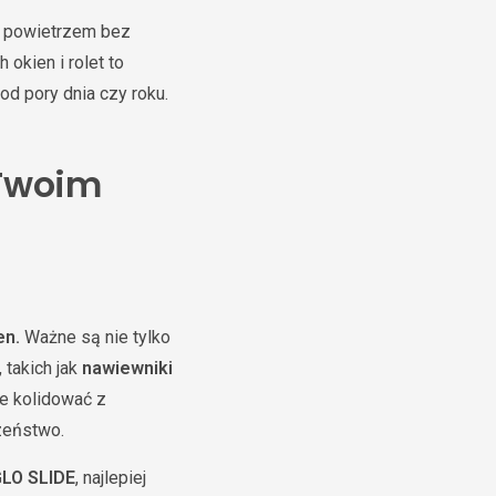
m powietrzem bez
okien i rolet to
od pory dnia czy roku.
 Twoim
en.
Ważne są nie tylko
 takich jak
nawiewniki
ie kolidować z
zeństwo.
GLO SLIDE
, najlepiej