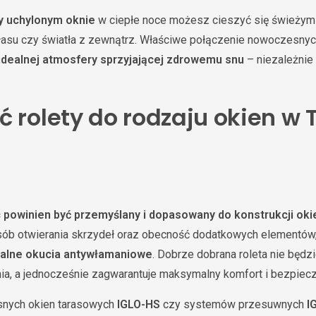
y uchylonym oknie
w ciepłe noce możesz cieszyć się świeży
asu czy światła z zewnątrz. Właściwe połączenie nowoczesnych 
idealnej atmosfery sprzyjającej zdrowemu snu
– niezależnie 
ć rolety do rodzaju okien w
 powinien być przemyślany i dopasowany do konstrukcji oki
sób otwierania skrzydeł oraz obecność dodatkowych elementów,
jalne okucia antywłamaniowe
. Dobrze dobrana roleta nie będz
a, a jednocześnie zagwarantuje maksymalny komfort i bezpiec
nych okien tarasowych
IGLO-HS
czy systemów przesuwnych
I