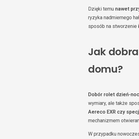
Dzięki temu
nawet prz
ryzyka nadmiernego hał
sposób na stworzenie
Jak dobra
domu?
Dobór rolet dzień-noc
wymiary, ale także spo
Aereco EXR czy spec
mechanizmem otwierani
W przypadku nowoczes