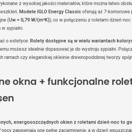
wykonane z wysokiej jakości materiałów, które można łatwo obs
zeszkleń.
Modele IGLO Energy Classic
oferują aż 7-komorowe p
jne (
Uw = 0,79 W/(m²K)
), co w połączeniu z roletami dzień-no
 w sypialni.
ać o estetyce.
Rolety dostępne są w wielu wariantach kolory
czemu możesz idealnie dopasować je do wystroju sypialni. Połąc
 ramach czy eleganckiej okleinie drewnopodobnej tworzy spójn
e okna + funkcjonalne role
sen
ych, energooszczędnych okien z roletami dzień-noc to gw
nocy zapewniają one pełne zaciemnienie, a w dzień wpuszczają t