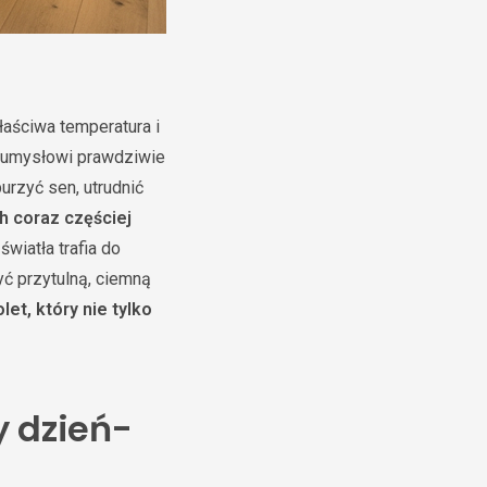
łaściwa temperatura i
i umysłowi prawdziwie
urzyć sen, utrudnić
h coraz częściej
światła trafia do
yć przytulną, ciemną
et, który nie tylko
y dzień-