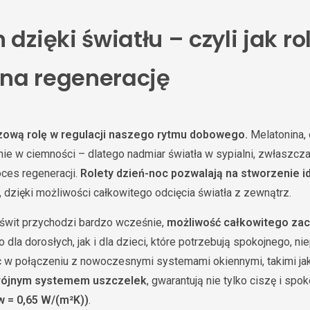
 dzięki światłu – czyli jak ro
na regenerację
zową rolę w regulacji naszego rytmu dobowego.
Melatonina, 
ie w ciemności – dlatego nadmiar światła w sypialni, zwłaszcz
oces regeneracji.
Rolety dzień-noc pozwalają na stworzenie 
, dzięki możliwości całkowitego odcięcia światła z zewnątrz.
 świt przychodzi bardzo wcześnie,
możliwość całkowitego zac
dla dorosłych, jak i dla dzieci, które potrzebują spokojnego, n
oc w połączeniu z nowoczesnymi systemami okiennymi, takimi ja
rójnym systemem uszczelek
, gwarantują nie tylko ciszę i spok
w = 0,65 W/(m²K))
.