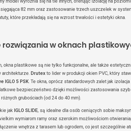
y model wyróżnia się na tle innych, oferując izolację na poziom
, sięgająca 82 mm oraz zastosowanie trzech uszczelek w syste
uty, które przekładają się na wzrost trwałości i estetyki okna.
rozwiązania w oknach plastikow
, okna plastikowe są nie tylko funkcjonalne, ale także estetyc
 architekturze.
Drutex
to lider w produkcji okien PVC, który staw
e IGLO 5 PSK
. Te okna, oprócz standardowych zalet jak izolacja
odatkowe bezpieczeństwo dzięki możliwości zastosowania szy
 różnych grubościach (od 24 do 40 mm).
kie jak
IGLO SLIDE
, są idealne dla osób ceniących sobie maks
ewielkim wymiarom ramy oraz szerokim możliwościom otwierania,
łączenie wnętrza z tarasem lub ogrodem, co jest szczególnie at