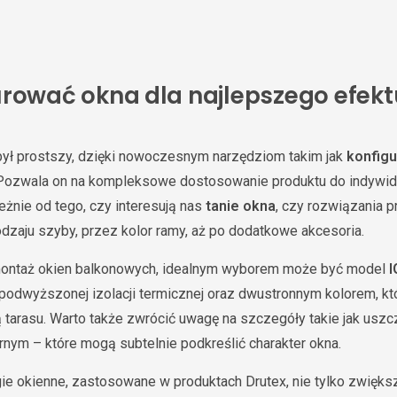
urować okna dla najlepszego efekt
był prostszy, dzięki nowoczesnym narzędziom takim jak
konfigu
. Pozwala on na kompleksowe dostosowanie produktu do indywid
eżnie od tego, czy interesują nas
tanie okna
, czy rozwiązania
dzaju szyby, przez kolor ramy, aż po dodatkowe akcesoria.
montaż okien balkonowych, idealnym wyborem może być model
I
 podwyższonej izolacji termicznej oraz dwustronnym kolorem, kt
rą tarasu. Warto także zwrócić uwagę na szczegóły takie jak usz
rnym – które mogą subtelnie podkreślić charakter okna.
e okienne, zastosowane w produktach Drutex, nie tylko zwięks