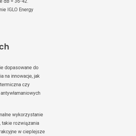
ie dB = 36-42.
mie IGLO Energy
ych
znie dopasowane do
ia na innowacje, jak
 termiczna czy
b antywłamaniowych
ymalne wykorzystanie
 takie rozwiązania
rakcyjne w cieplejsze