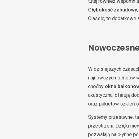
tutaj również wspomnian
Głębokość zabudowy
Classic, to dodatkowe at
Nowoczesne 
W dzisiejszych czasach
najnowszych trendów w
choćby
okna balkonow
akustyczna, oferują d
oraz pakietów szkleń o
Systemy przesuwne, ta
przestrzeni. Dzięki ni
pozwalają na płynne po