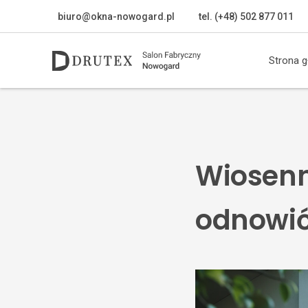
biuro@okna-nowogard.pl
tel. (+48) 502 877 011
Strona 
Wiosenn
odnowić 