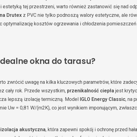
i estetyką tej przestrzeni, warto również zastanowić się nad o
na Drutex
z PVC nie tylko podnoszą walory estetyczne, ale rów
ąc optymalizację kosztów ogrzewania i chłodzenia pomieszczeń
idealne okna do tarasu?
to zwrócić uwagę na kilka kluczowych parametrów, które zadec
ez cały rok. Przede wszystkim,
przenikalność ciepła
jest kryty
za lepszą izolację termiczną. Model
IGLO Energy Classic
, na 
mie Uw = 0,81 W/(m2K), co jest wynikiem imponującym, zwłasz
t
izolacja akustyczna
, która zapewni spokój i ochronę przed h