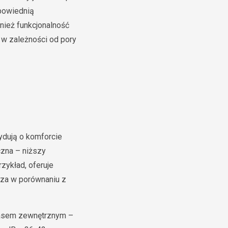
dpowiednią
nież funkcjonalność
 w zależności od pory
ydują o komforcie
czna – niższy
przykład, oferuje
cza w porównaniu z
ałasem zewnętrznym –