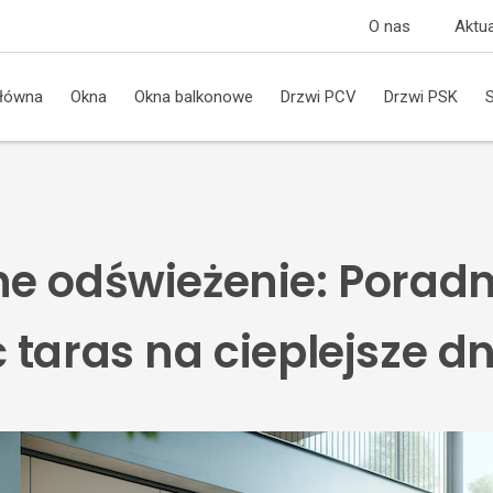
O nas
Aktua
główna
Okna
Okna balkonowe
Drzwi PCV
Drzwi PSK
e odświeżenie: Poradn
taras na cieplejsze dn