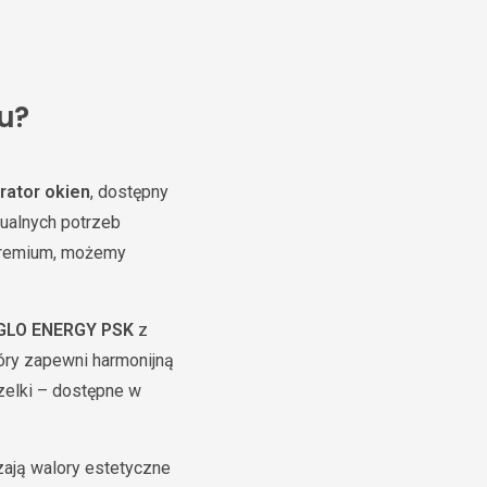
u?
rator okien
, dostępny
ualnych potrzeb
 premium, możemy
GLO ENERGY PSK
z
óry zapewni harmonijną
czelki – dostępne w
zają walory estetyczne