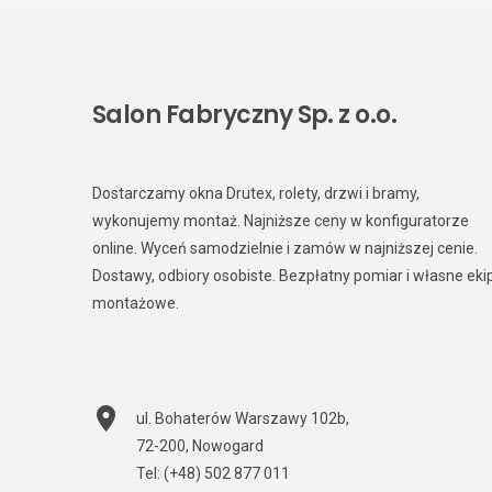
Salon Fabryczny Sp. z o.o.
Dostarczamy okna Drutex, rolety, drzwi i bramy,
wykonujemy montaż. Najniższe ceny w konfiguratorze
online. Wyceń samodzielnie i zamów w najniższej cenie.
Dostawy, odbiory osobiste. Bezpłatny pomiar i własne eki
montażowe.
ul. Bohaterów Warszawy 102b
,
72-200
,
Nowogard
Tel:
(+48) 502 877 011